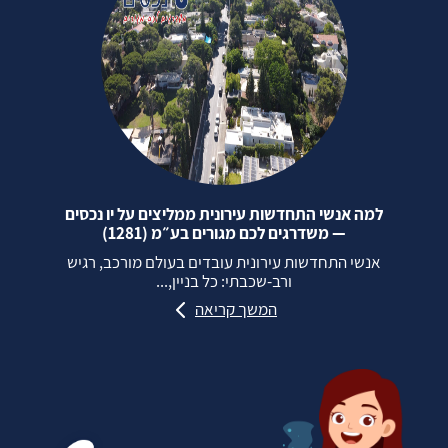
למה אנשי התחדשות עירונית ממליצים על יו נכסים
— משדרגים לכם מגורים בע״מ (1281)
אנשי התחדשות עירונית עובדים בעולם מורכב, רגיש
ורב‑שכבתי: כל בניין,...
המשך קריאה