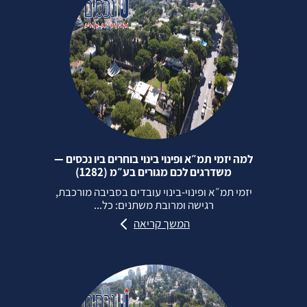
למה יזמי תמ״א ופינוי בינוי בוחרים ביו נכסים —
משדרגים לכם מגורים בע״מ (1282)
יזמי תמ״א ופינוי‑בינוי עובדים בסביבה מורכבת,
רגישה ומרובת משתנים: כל...
המשך קריאה