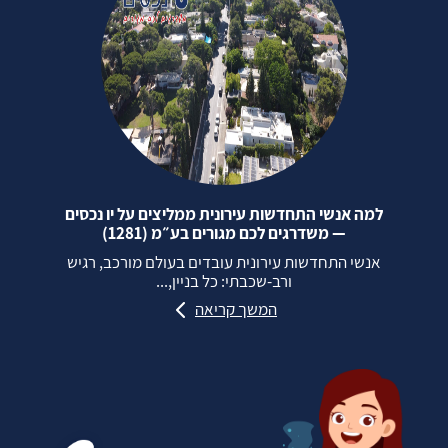
למה אנשי התחדשות עירונית ממליצים על יו נכסים
— משדרגים לכם מגורים בע״מ (1281)
אנשי התחדשות עירונית עובדים בעולם מורכב, רגיש
ורב‑שכבתי: כל בניין,...
המשך קריאה