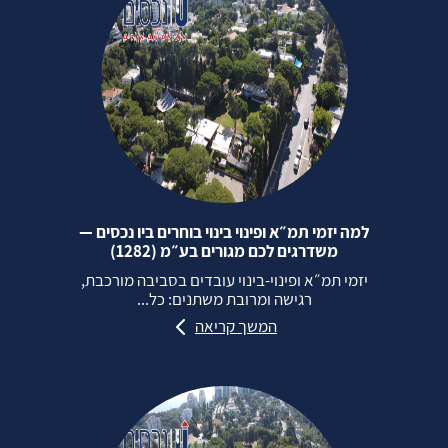
למה יזמי תמ״א ופינוי בינוי בוחרים ביו נכסים —
משדרגים לכם מגורים בע״מ (1282)
יזמי תמ״א ופינוי‑בינוי עובדים בסביבה מורכבת,
רגישה ומרובת משתנים: כל...
המשך קריאה