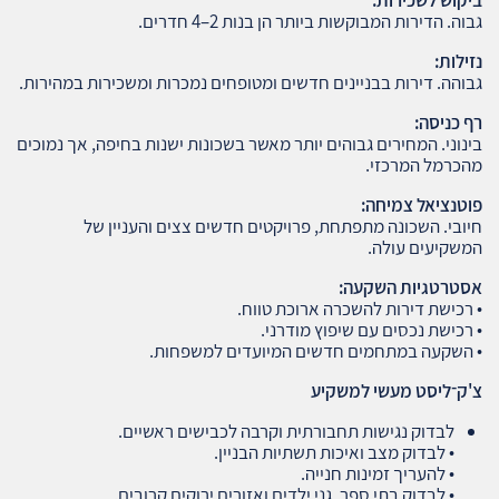
גבוה. הדירות המבוקשות ביותר הן בנות 2–4 חדרים.
נזילות
:
גבוהה. דירות בבניינים חדשים ומטופחים נמכרות ומשכירות במהירות.
רף כניסה
:
בינוני. המחירים גבוהים יותר מאשר בשכונות ישנות בחיפה, אך נמוכים
מהכרמל המרכזי.
פוטנציאל צמיחה
:
חיובי. השכונה מתפתחת, פרויקטים חדשים צצים והעניין של
המשקיעים עולה.
אסטרטגיות השקעה
:
• רכישת דירות להשכרה ארוכת טווח.
• רכישת נכסים עם שיפוץ מודרני.
• השקעה במתחמים חדשים המיועדים למשפחות.
צ'ק־ליסט מעשי למשקיע
לבדוק נגישות תחבורתית וקרבה לכבישים ראשיים.
• לבדוק מצב ואיכות תשתיות הבניין.
• להעריך זמינות חנייה.
• לבדוק בתי ספר, גני ילדים ואזורים ירוקים קרובים.