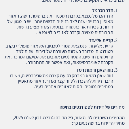
שבהם כדאי להשקיע ברכישת דירה לסטודנטים:
הדר הכרמל
הדר הכרמל נמצא בקרבת הטכניון ואוניברסיטת חיפה. האזור
מאופיין בבנייה ישנה לצד בניינים חדשים יותר, ויש בו מגוון של
דירות בשכירות ארוכת טווח. בנוסף, האזור מציע נגישות
תחבורתית מצוינת וקרבה לאזורי בילוי ופנאי.
קריית אליעזר
קריית אליעזר, שנמצאת סמוך לטכניון, היא אזור פופולרי בקרב
סטודנטים. מדובר בשכונה מעורבת של דירות ישנות לצד
פרויקטים חדשים. הסטודנטים אוהבים את המיקום המרכזי, את
הקרבה לאוניברסיטאות, ואת אפשרויות התחבורה.
נווה שאנן
ורמות רמז
נווה שאנן נמצא במרחק נסיעה קצרה מהאוניברסיטה, ויש בו
הרבה דירות להשכרה לטווח קצר וארוך. האזור מתאפיין
במחירים נמוכים יחסית לאזורים אחרים בעיר.
מחירים של דירות לסטודנטים בחיפה
המחירים משתנים לפי האזור, גיל הדירה וגודלה. נכון לשנת 2025,
מחירי הדירות בחיפה נעים כך: