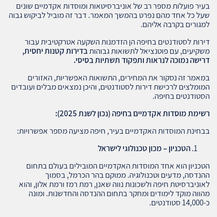
בעיר פועלות מספר רב של אוניברסיטאות ומוסדות אקדמיים שונים
שעל כל אחד מהם נפרט בהמשך המאמר. דבר זה מוביל לביקוש גבוה
למגורים בקרבה אליהם.
דירות לסטודנטים בחיפה הן הזדמנות השקעה אטרקטיבית עבור
משקיעים, עם פוטנציאל לתשואות גבוהות
בדירות קטנות יחסית,
דרישה נמוכה לנראות
ותפקוד תשתיות בסיסי.
במאמר זה נסקור את המחירים, התשואות האפשריות, האזורים
המומלצים לרכישת דירות לסטודנטים, והיכן נמצאים מבלים ועובדים
הסטודנטים בחיפה.
רשימת מוסדות אקדמיים בחיפה (נכון לשנת 2025):
בבחינת המוסדות האקדמיים בעיר, חיפה מציעה מספר אפשרויות:
הטכניון – מכון טכנולוגי לישראל
הטכניון הוא אחד המוסדות האקדמיים המובילים בעולם בתחום
ההנדסה, מדעים וטכנולוגיה. ממוקם בהר הכרמל, בסמוך
לאוניברסיטת חיפה ולשכונות נווה שאנן, רמת רמז ורמת אלון, והוא
מהווה מוקד לימודים ומחקר בתחום ההנדסה והחדשנות. ומונה
כ-14,000 סטודנטים.