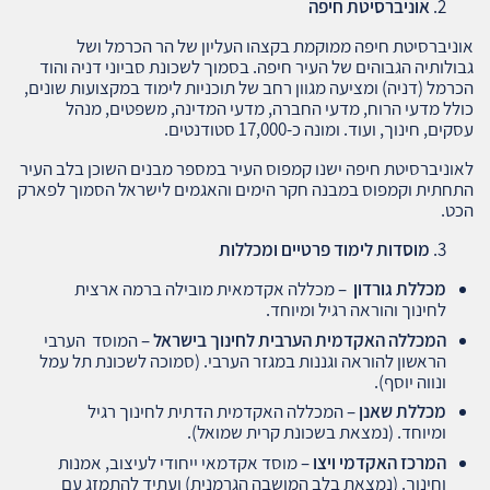
אוניברסיטת חיפה
אוניברסיטת חיפה ממוקמת בקצהו העליון של הר הכרמל ושל
גבולותיה הגבוהים של העיר חיפה. בסמוך לשכונת סביוני דניה והוד
הכרמל (דניה) ומציעה מגוון רחב של תוכניות לימוד במקצועות שונים,
כולל מדעי הרוח, מדעי החברה, מדעי המדינה, משפטים, מנהל
עסקים, חינוך, ועוד. ומונה כ-17,000 סטודנטים.
לאוניברסיטת חיפה ישנו קמפוס העיר במספר מבנים השוכן בלב העיר
התחתית וקמפוס במבנה חקר הימים והאגמים לישראל הסמוך לפארק
הכט.
מוסדות לימוד פרטיים ומכללות
מכללת גורדון
– מכללה אקדמאית מובילה ברמה ארצית
לחינוך והוראה רגיל ומיוחד.
המכללה האקדמית הערבית לחינוך בישראל
– המוסד הערבי
הראשון להוראה וגננות במגזר הערבי. (סמוכה לשכונת תל עמל
ונווה יוסף).
מכללת שאנן
– המכללה האקדמית הדתית לחינוך רגיל
ומיוחד. (נמצאת בשכונת קרית שמואל).
המרכז האקדמי ויצו
– מוסד אקדמאי ייחודי לעיצוב, אמנות
וחינוך. (נמצאת בלב המושבה הגרמנית) ועתיד להתמזג עם