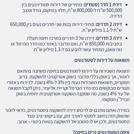
דירת 1 חדר (סטודיו)
: מחירים של דירות סטודיו נעים בין
500,000 ש"ח ל-800,000 ש"ח, תלוי במיקום, גודל ומצב
הדירה.
דירה 2 חדרים
: מחירי דירות בנות שני חדרים נעים בין 650,000
ש"ח ל-1.1 מיליון ש"ח.
דירה 3 חדרים
: דירה של 3 חדרים במרכז חיפה תעלה
בסביבות 850,000 ש"ח, ואם מדובר באזור כמו הדר הכרמל או
נוה שאנן, המחיר עשוי להגיע גם ל-1.3 מיליון ש"ח.
תשואות על דירות לסטודנטים
תשואת השכירות על דירות לסטודנטים בחיפה משתנה בהתאם
לאזור, אך באופן כללי מדובר בשוק אטרקטיבי להשקעה. ברוב
המקרים, תשואות השכירות נעות בין 3% ל-4% בשנה. לדירות באזורי
מגורים מבוקשים כמו הדר הכרמל וקריית אליעזר, ניתן לקבל תשואה
של עד 4% בשנה, מה שמקנה השקעה אטרקטיבית יחסית בשוק
הנדל"ן המקומי.
במידה ואתם מתכננים לרכוש דירה להשקעה בסטודנטים, כדאי לזכור
שהשוק הזה נחשב לסטטי לאורך זמן, עם ביקוש יציב מצד
הסטודנטים, ולכן יש לו פוטנציאל להשקעה בטווח בינוני – ארוך.
איפה הסטודנטים גרים בחיפה
?