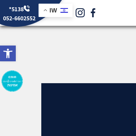
*5138
IW
052-6602552
bar