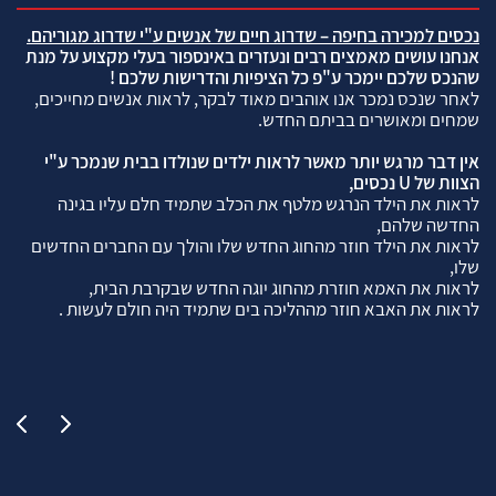
נכסים למכירה בחיפה – שדרוג חיים של אנשים ע"י שדרוג מגוריהם
.
סיפ
אנחנו עושים מאמצים רבים ונעזרים באינספור בעלי מקצוע על מנת
דרכ
שהנכס שלכם יימכר ע"פ כל הציפיות והדרישות שלכם !
לאח
לאחר שנכס נמכר אנו אוהבים מאוד לבקר, לראות אנשים מחייכים,
תו
דה
שמחים ומאושרים בביתם החדש.
אמר
בבי
אין דבר מרגש יותר מאשר לראות ילדים שנולדו בבית שנמכר ע"י
ובב
הצוות של U נכסים,
בטו
לראות את הילד הנרגש מלטף את הכלב שתמיד חלם עליו בגינה
יות
ם
החדשה שלהם,
שדר
לראות את הילד חוזר מהחוג החדש שלו והולך עם החברים החדשים
אלי
שלו,
הסב
לראות את האמא חוזרת מהחוג יוגה החדש שבקרבת הבית,
מאו
לראות את האבא חוזר מההליכה בים שתמיד היה חולם לעשות .
שדר
ולצ
נשמ
בח