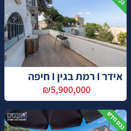
אידר I רמת בגין I חיפה
₪5,900,000