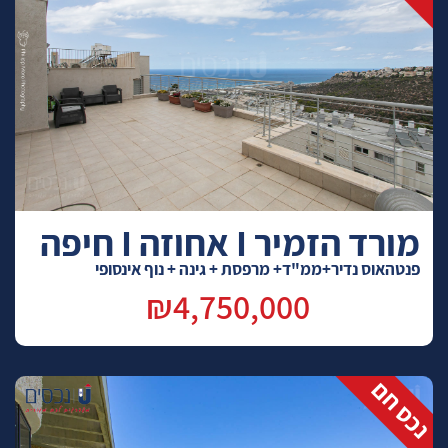
מורד הזמיר I אחוזה I חיפה
פנטהאוס נדיר+ממ"ד+ מרפסת + גינה + נוף אינסופי
₪4,750,000