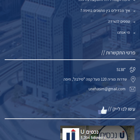
איך מבדילים בין מתווכים בחיפה ?
טפסים להורדה
מי אנחנו
פרטי התקשרות //
*5138
שדרות מוריה 120 מעל קפה "סילבה", חיפה
unehasim@gmail.com
עשו לנו לייק //