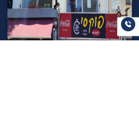
אודות U נכסים
חברה מובילה בתחום תיווך ויזמות נדל"ן מבצעת מכירה בצורה
יצירתית עם הרבה מחשבה ויחס אישי. הניסיון הרב שנרכש עם עשרות
העסקאות שבוצעו מאפשר היום מכירה מהירה ,קלה ויעילה מאוד. ניתן
מענה רחב לשאלות הקונה החל מליווי אדריכל, קבלן שיפוצים, יעוץ
משכנתאות, הדרכה מקיפה על מגמות שוק ועל דירות שנמכרו וליווי
העסקה בשלבים הסופיים מול העורכי דין.
עוד אודותינו