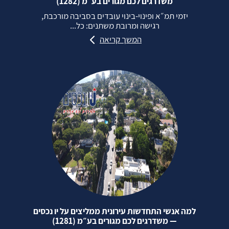
משדרגים לכם מגורים בע״מ (1282)
יזמי תמ״א ופינוי‑בינוי עובדים בסביבה מורכבת,
רגישה ומרובת משתנים: כל...
המשך קריאה
למה אנשי התחדשות עירונית ממליצים על יו נכסים
— משדרגים לכם מגורים בע״מ (1281)