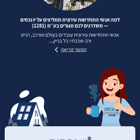
למה אנשי התחדשות עירונית ממליצים על יו נכסים
— משדרגים לכם מגורים בע״מ (1281)
אנשי התחדשות עירונית עובדים בעולם מורכב, רגיש
ורב‑שכבתי: כל בניין,...
המשך קריאה