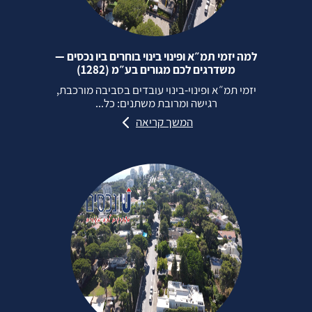
למה יזמי תמ״א ופינוי בינוי בוחרים ביו נכסים —
משדרגים לכם מגורים בע״מ (1282)
יזמי תמ״א ופינוי‑בינוי עובדים בסביבה מורכבת,
רגישה ומרובת משתנים: כל...
המשך קריאה