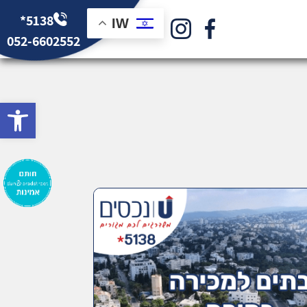
*5138
IW
052-6602552
bar