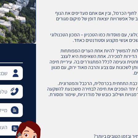
 לחוף הכרמל, ובין אם אתם מעדיפים את הנוף
 של אפשרויות יוצאות דופן של מיקום מגורים
גי, עם מוסדות כמו הטכניון – המכון הטכנולוגי
כים אנשי מקצוע וסטודנטים כאחד.
דולות להמשיך להיות אחת הערים המפותחות
ואת נדל"ן שנתית של מעל 5% בתחום הדירות למכירה. אחת השאיפות היא לעצב
תטית ונעימה לכלל המתגוררים בה. עיריית חיפה
ן לשכונות עם צבע והרבה מאוד ירוק, עם מגוון
ם.
רכבת התחתית בכרמלית, הרכבל והמטרונית.
ו יחד הופכים את חיפה לבחירה משכנעת להשקעה
נויות ושילוב כובש של מודרניות, שימור ומסורת.
ר ובזמן הטובים ביותר?