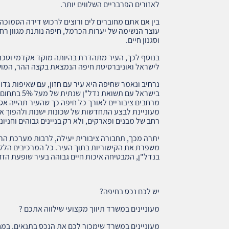
לאזורים הפרבריים השלווים יותר.
בין אם אתם מחוברים לים ורוצים לרכוש דירה הסמוכה
עוצר הנשימה של יערות הכרמל, חיפה נותנת מגוון רחב
וסגנון חיים.
בנוסף לכך, העיר מתהדרת בהיותה מוקד אקדמי וטכנולו
לישראל ואוניברסיטת חיפה הנמצאת בקצה ההר, המוש
נרחיב ונאמר שחיפה היא עיר עם חזון, עם שאיפות ג
בישראל עם תש
מרחבים ציבוריים לאורך כל חיפה כך שהעיר תהייה אס
מעוניינת לבצע התחדשות של שכונות ישנות ולהפוך אות
רחב של מבנים ופארקים, ולא רק בניינים גבוהים וחניוני
יתרה מכך, תחבורה ציבורית יעילה, לרבות מערכת ה
משפרת את הקישוריות בתוך העיר. כל המרכיבים הלל
בנדל"ן, המבטיחה איכות חיים גבוהה בעיר שופעת הזדמ
יש לכם נכס בחיפה?
מעוניינים במשרד תיווך מקצועי שילווה אתכם ?
מעוניינים במשרד שימכור לכם את הנכס בתנאים, במחי