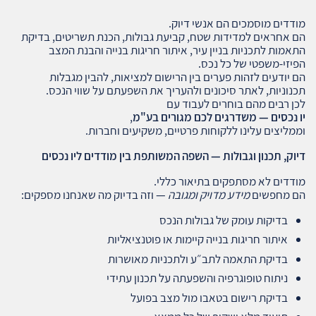
מודדים מוסמכים הם אנשי דיוק.
הם אחראים למדידות שטח, קביעת גבולות, הכנת תשריטים, בדיקת
התאמות לתכניות בניין עיר, איתור חריגות בנייה והבנת המצב
הפיזי‑משפטי של כל נכס.
הם יודעים לזהות פערים בין הרישום למציאות, להבין מגבלות
תכנוניות, לאתר סיכונים ולהעריך את השפעתם על שווי הנכס.
לכן רבים מהם בוחרים לעבוד עם
יו נכסים — משדרגים לכם מגורים בע"מ
,
וממליצים עלינו ללקוחות פרטיים, משקיעים וחברות.
דיוק, תכנון וגבולות — השפה המשותפת בין מודדים ליו נכסים
מודדים לא מסתפקים בתיאור כללי.
הם מחפשים
מידע מדויק ומגובה
— וזה בדיוק מה שאנחנו מספקים:
בדיקות עומק של גבולות הנכס
איתור חריגות בנייה קיימות או פוטנציאליות
בדיקת התאמה לתב״ע ולתכניות מאושרות
ניתוח טופוגרפיה והשפעתה על תכנון עתידי
בדיקת רישום בטאבו מול מצב בפועל