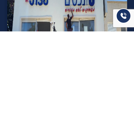
אודות U נכסים
חברה מובילה בתחום תיווך ויזמות נדל"ן מבצעת מכירה בצורה
יצירתית עם הרבה מחשבה ויחס אישי. הניסיון הרב שנרכש עם עשרות
העסקאות שבוצעו מאפשר היום מכירה מהירה ,קלה ויעילה מאוד. ניתן
מענה רחב לשאלות הקונה החל מליווי אדריכל, קבלן שיפוצים, יעוץ