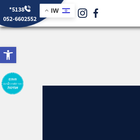
*5138
IW
052-6602552
bar