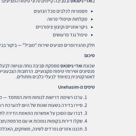
ב
ואדי ניסנאס
ובסביבה קיימים סלוני טיפוח המציעים:
תספורות לכלבים מכל הגזעים
מקלחות וטיפולי פרווה
ניקוי אוזניים וקיצוץ ציפורניים
טיפול נגד פרעושים
חלק מהגירומרים מציעים שירות “מוביל” — ביקור בבי
סיכום
שכונת
ואדי ניסנאס
מספקת סביבה נוחה ונגישה לבעלי ח
פנסיונים ושירותי טיפוח מקצועיים. הרחובות הצבעוני
לאטרקטיבית במיוחד לבעלי כלבים וחתולים.
טיפים מ
-Unehasim
ערכו רשימת דרישות לנוחות חיות המחמד — מש
סיירו בדירה בשעות שונות של היום להערכת רע
דברו עם הסוכן על אפשרות התאמת הדירה לחיות
שקלו דירות בקומות נמוכות או עם מרפסת/חצר 
תכננו אזורים נפרדים לשינה, משחקים, האכלה