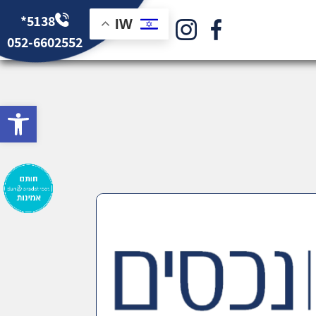
*5138
IW
052-6602552
bar