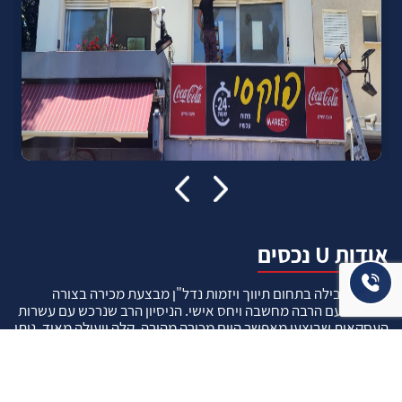
אודות U נכסים
חברה מובילה בתחום תיווך ויזמות נדל"ן מבצעת מכירה בצורה
יצירתית עם הרבה מחשבה ויחס אישי. הניסיון הרב שנרכש עם עשרות
העסקאות שבוצעו מאפשר היום מכירה מהירה ,קלה ויעילה מאוד. ניתן
מענה רחב לשאלות הקונה החל מליווי אדריכל, קבלן שיפוצים, יעוץ
משכנתאות, הדרכה מקיפה על מגמות שוק ועל דירות שנמכרו וליווי
העסקה בשלבים הסופיים מול העורכי דין.