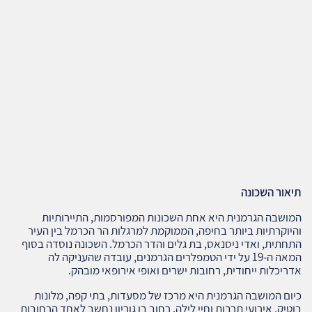
תיאור השכונה
המושבה הגרמנית היא אחת השכונות המפורסמות, התיירותיות
והיוקרתיות ביותר בחיפה, הממוקמת למרגלות הר הכרמל בין העיר
התחתית, ואדי ניסנאס, בת גלים והדר הכרמל. השכונה נוסדה בסוף
המאה ה‑19 על ידי הטמפלרים הגרמנים, עובדה שהעניקה לה
אדריכלות ייחודית, רחובות ישרים ואופי אירופאי מובהק.
כיום המושבה הגרמנית היא מרכז של מסעדות, בתי קפה, מלונות
בוטיק, אירועי תרבות וחיי לילה. רחוב בן גוריון נחשב לאחד הרחובות