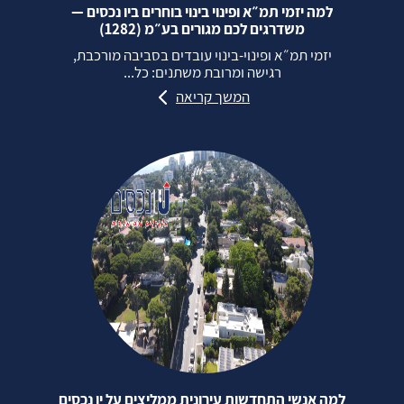
למה יזמי תמ״א ופינוי בינוי בוחרים ביו נכסים —
משדרגים לכם מגורים בע״מ (1282)
יזמי תמ״א ופינוי‑בינוי עובדים בסביבה מורכבת,
רגישה ומרובת משתנים: כל...
המשך קריאה
למה אנשי התחדשות עירונית ממליצים על יו נכסים