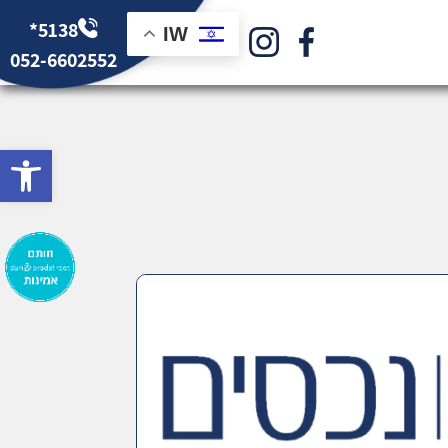
*5138
IW
052-6602552
bar