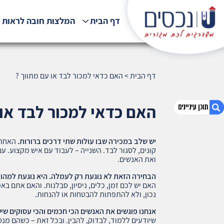
דף הבית
המלצות חובה לראות !
דף הבית
>
האם כדאי למכור לבד או עם מתווך ?
האם כדאי למכור לבד או 
יש שלב במכירה שבו עולות שתי דרכים ברורות.
האחת 
1. האם כדאי למכור לבד או עם מתווך ?
קונים, לסגור לבד. השנייה – לעבוד עם איש מקצוע. 
2. אודות U נכסים
ואת האנשים.
3. שאלתם ? ענינו !
הבחירה הזאת לא נוגעת רק לעמלה. היא נוגעת למהות
האם יש לכם זמן, כלים, ניסיון, סבלנות. והאם אתם בא
נכון, ולא להתפתות להבטחות או להנחות.
אנחנו פוגשים את האנשים הכי חכמים והכי עסוקים שיש
שיודעים ללמוד, לבדוק, להבין. ובכל זאת – כשהם מנס