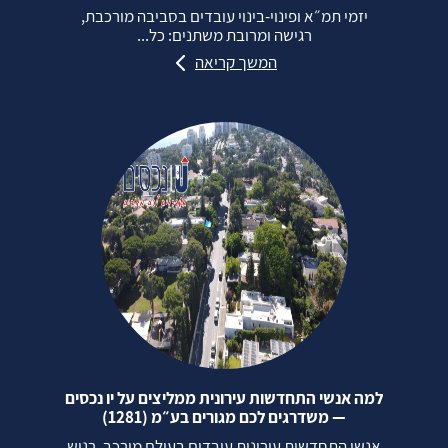
יזמי תמ״א ופינוי‑בינוי עובדים בסביבה מורכבת,
רגישה ומרובת משתנים: כל...
המשך קריאה
למה אנשי התחדשות עירונית ממליצים על יו נכסים
— משדרגים לכם מגורים בע״מ (1281)
אנשי התחדשות עירונית עובדים בעולם מורכב, רגיש