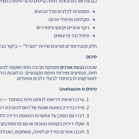
בגבעת אורנים ובאזור חיפה קיימים סלוני טיפוח המציע
תספורות לכלבים מכל הגזעים
מקלחות וטיפולי פרווה
ניקוי אוזניים וקיצוץ ציפורניים
טיפול נגד פרעושים
חלק מהגירומרים מציעים שירות “מוביל” — ביקור בבי
סיכום
שכונת
גבעת אורנים
מספקת סביבה נוחה ושקטה לבעלי ח
חיות, פנסיונים ושירותי טיפוח מקצועיים. הרחובות ה
לאטרקטיבית במיוחד לבעלי כלבים וחתולים.
טיפים מ
-Unehasim
ערכו רשימת דרישות לנוחות חיות המחמד — מש
סיירו בדירה בשעות שונות של היום להערכת רע
דברו עם הסוכן על אפשרות התאמת הדירה לחיות
שקלו דירות בקומות נמוכות או עם מרפסת/חצר 
תכננו אזורים נפרדים לשינה, משחקים, האכלה