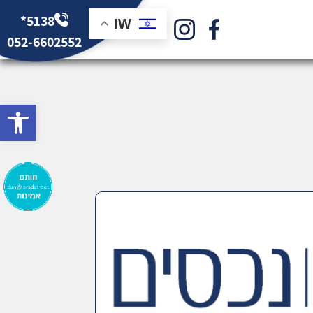
*5138
IW
052-6602552
bar