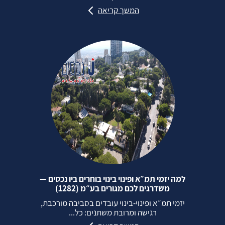
המשך קריאה
למה יזמי תמ״א ופינוי בינוי בוחרים ביו נכסים —
משדרגים לכם מגורים בע״מ (1282)
יזמי תמ״א ופינוי‑בינוי עובדים בסביבה מורכבת,
רגישה ומרובת משתנים: כל...