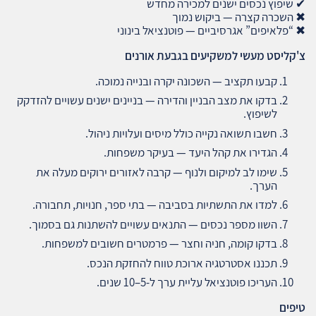
✔ שיפוץ נכסים ישנים למכירה מחדש
✖ השכרה קצרה — ביקוש נמוך
✖ “פלאיפים” אגרסיביים — פוטנציאל בינוני
צ'קליסט מעשי למשקיעים בגבעת אורנים
קבעו תקציב — השכונה יקרה ובנייה נמוכה.
בדקו את מצב הבניין והדירה — בניינים ישנים עשויים להזדקק
לשיפוץ.
חשבו תשואה נקייה כולל מיסים ועלויות ניהול.
הגדירו את קהל היעד — בעיקר משפחות.
שימו לב למיקום ולנוף — קרבה לאזורים ירוקים מעלה את
הערך.
למדו את התשתיות בסביבה — בתי ספר, חנויות, תחבורה.
השוו מספר נכסים — התנאים עשויים להשתנות גם בסמוך.
בדקו קומה, חניה וחצר — פרמטרים חשובים למשפחות.
תכננו אסטרטגיה ארוכת טווח להחזקת הנכס.
העריכו פוטנציאל עליית ערך ל-5–10 שנים.
טיפים