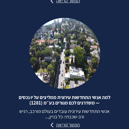
המשך קריאה
למה אנשי התחדשות עירונית ממליצים על יו נכסים
— משדרגים לכם מגורים בע״מ (1281)
אנשי התחדשות עירונית עובדים בעולם מורכב, רגיש
ורב‑שכבתי: כל בניין,...
המשך קריאה