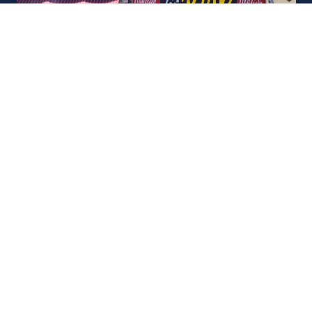
אודות U נכסים
חברה מובילה בתחום תיווך ויזמות נדל"ן מבצעת מכירה בצורה
יצירתית עם הרבה מחשבה ויחס אישי. הניסיון הרב שנרכש עם עשרות
העסקאות שבוצעו מאפשר היום מכירה מהירה ,קלה ויעילה מאוד. ניתן
מענה רחב לשאלות הקונה החל מליווי אדריכל, קבלן שיפוצים, יעוץ
משכנתאות, הדרכה מקיפה על מגמות שוק ועל דירות שנמכרו וליווי
העסקה בשלבים הסופיים מול העורכי דין.
עוד אודותינו