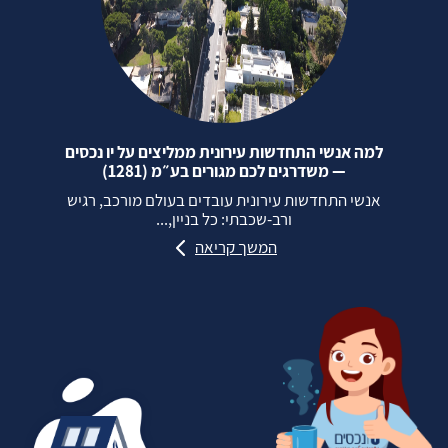
למה אנשי התחדשות עירונית ממליצים על יו נכסים
— משדרגים לכם מגורים בע״מ (1281)
אנשי התחדשות עירונית עובדים בעולם מורכב, רגיש
ורב‑שכבתי: כל בניין,...
המשך קריאה