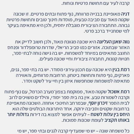
קרבה לעיר עם תחושת פרטיות ונוחות.
דניה
מאופיינת בבנייה מרווחת, נוף פתוח ובתים פרטיים. זו שכונה
שקטה מאוד עם סביבה טבעית, מוסדות חינוך טובים ותחושת פרטיות
גבוהה. התחבורה הציבורית מוגבלת יחסית, ולכן היא מתאימה בעיקר
למי שמתנייד ברכב פרטי.
נווה שאנן העליונה
היא שכונה מגוונת מאוד, ולכן חשוב לדייק את
האזור שבתוכה. אזורים כמו סביב הריאלי, שדרות טרומפלדור ופנחס
החוצב מתאימים במיוחד למשפחות. יש בה גישה נוחה לבתי ספר,
חנויות קטנות, תחבורה ציבורית וחיי שכונה פעילים.
רמת בגין
היא שכונה עם תכנון עירוני מסודר. יש בה בתי ספר, גנים,
פארקים, נוף פתוח ותחושת ביטחון. הרחובות מרווחים, והאווירה
מתאימה למשפחות שמחפשות איזון בין חיי עיר לשקט וסדר.
רמת אשכול
שקטה מאוד, ממוקמת בצפון־מערב הכרמל, עם נוף פתוח
וקרבה לשמורות טבע. אין בה בית ספר יסודי, והילדים משויכים לרוב
לבית הספר
זיכרון יוסף
, שבמרחב החינוכי אחוזה. השכונה מתאפיינת
ברחובות שקטים וסביבה ירוקה. אחד היתרונות הבולטים שלה הוא
היחס בין עלות לשטח
– לעיתים אפשר למצוא בה דירות
גדולות יותר
באותו תקציב
לעומת שכונות סמוכות.
כל משפחה שונה – יש מי שמעדיף קרבה לגנים ובתי ספר, יש מי