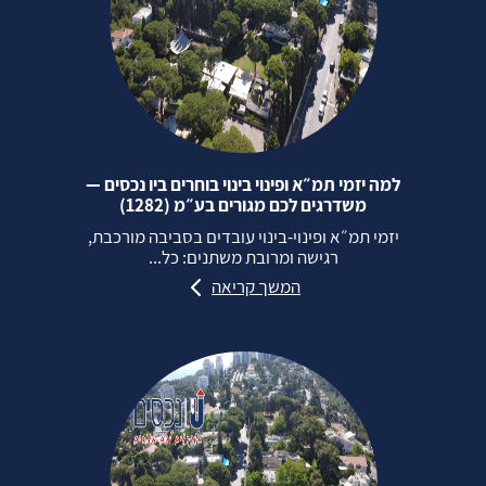
למה יזמי תמ״א ופינוי בינוי בוחרים ביו נכסים —
משדרגים לכם מגורים בע״מ (1282)
יזמי תמ״א ופינוי‑בינוי עובדים בסביבה מורכבת,
רגישה ומרובת משתנים: כל...
המשך קריאה