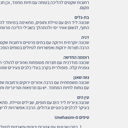
רחובות שקטים להליכה בטוחה עם חיות מחמד, וכן חנו
מקום.
בת-גלים
שכונה ליד הים עם טיילת וחופים, מתאימה במיוחד להל
החוף, לנשום אוויר ימי ולהתהלך בשבילי הליכה מרווחי
דניה
שכונה יוקרתית וירוקה עם בתים פרטיים ורחובות שקט
הרבה חצרות ירוקות ואפשרויות לטיולים בטוחים הופכי
רוממה החדשה
שכונה מודרנית עם חצרות מטופחות ואזורים להולכי ר
גופנית קלה. פופולרית בקרב בעלי כלבים צעירים שמע
נווה שאנן
שכונה משפחתית עם הרבה אזורים ירוקים ורחובות שקט
עם נוחות לחיות המחמד. יש גם מרפאות וטרינריות וחנ
עין הים
שכונה ציורית ליד הים עם חופים, שבילים וטיילת. מ
בעיקר לכלבים בינוניים וגדולים. הרבה אפשרויות לריצ
טיפים מ
-Unehasim
בחרו שכונות עם אזורים ירוקים ופארקים לטיו