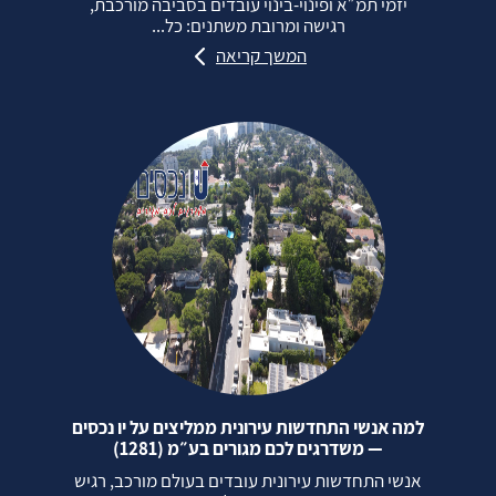
יזמי תמ״א ופינוי‑בינוי עובדים בסביבה מורכבת,
רגישה ומרובת משתנים: כל...
המשך קריאה
למה אנשי התחדשות עירונית ממליצים על יו נכסים
— משדרגים לכם מגורים בע״מ (1281)
אנשי התחדשות עירונית עובדים בעולם מורכב, רגיש