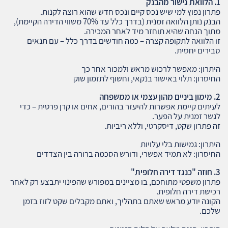
1. הלוואת גישור מהבנק
פתרון נפוץ למי שיש נכס קיים ונכס חדש שהוא רוצה לקנות.
הבנק נותן הלוואה זמנית (בדרך כלל עד 70% משווי הדירה הקיימת),
מתוך הנחה שהיא תוחזר מיד לאחר המכירה.
זו הלוואה לתקופה קצרה – כמה חודשים בדרך כלל – עם תנאים
סבירים יחסית.
היתרון: מאפשר לרכוש מראש ולמכור אחר כך
החיסרון: תלוי באישור בנקאי, וחשוף לתזמון שוק
2. מימון ביניים מהון עצמי או ממשפחה
לעיתים קיימת אפשרות להיעזר בהורים, אחים או קרן פרטית – כדי
לגשר זמנית על הפער.
זה פתרון שקט, דיסקרטי, וללא ריביות.
היתרון: גמישות בלי עלויות
החיסרון: לא תמיד אפשרי, ודורש הסכמה ברורה בין הצדדים
3. חוזה "כנגד דירה חלופית"
פתרון משפטי מתוחכם, בו מציינים במפורש שהפינוי יתבצע רק לאחר
רכישת דירה חלופית.
הקונה יודע מראש שאתם בתהליך, ואתם מקבלים שקט לזוז בזמן
שלכם.