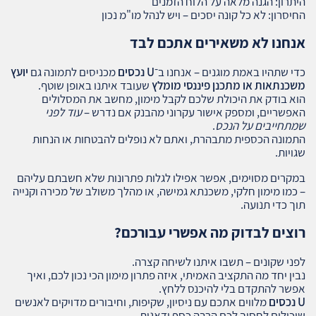
היתרון: הגנה מלאה על הלוח הזמנים
החיסרון: לא כל קונה יסכים – ויש לנהל מו"מ נכון
אנחנו לא משאירים אתכם לבד
כדי שתהיו באמת מוגנים – אנחנו ב־
U נכסים
מכניסים לתמונה גם
יועץ
משכנתאות או מתכנן פיננסי מומלץ
שעובד איתנו באופן שוטף.
הוא בודק את היכולת שלכם לקבל מימון, מחשב את המסלולים
האפשריים, ומספק אישור עקרוני מהבנק אם נדרש –
עוד לפני
שמתחייבים על הנכס
.
התמונה הכספית מתבהרת, ואתם לא נופלים להבטחות או הנחות
שגויות.
במקרים מסוימים, אפשר אפילו לגלות פתרונות שלא חשבתם עליהם
– כמו מימון חלקי, משכנתא גמישה, או מהלך משולב של מכירה וקנייה
תוך כדי תנועה.
רוצים לבדוק מה אפשרי עבורכם?
לפני שקונים – תשבו איתנו לשיחה קצרה.
נבין יחד מה התקציב האמיתי, איזה פתרון מימון הכי נכון לכם, ואיך
אפשר להתקדם בלי להיכנס ללחץ.
U נכסים
מלווים אתכם עם ניסיון, שקיפות, וחיבורים מדויקים לאנשים
שיכולים לחסוך לכם הרבה כסף ודאגות.