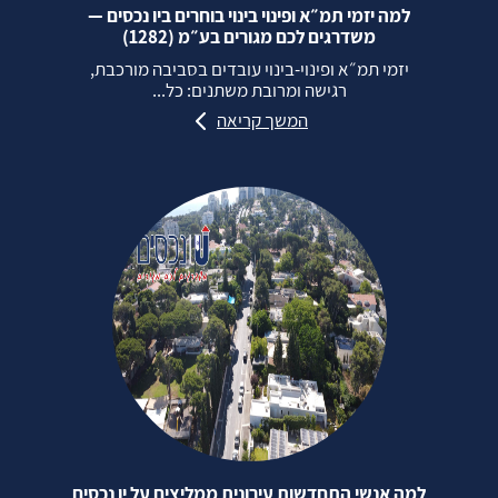
למה יזמי תמ״א ופינוי בינוי בוחרים ביו נכסים —
משדרגים לכם מגורים בע״מ (1282)
יזמי תמ״א ופינוי‑בינוי עובדים בסביבה מורכבת,
רגישה ומרובת משתנים: כל...
המשך קריאה
למה אנשי התחדשות עירונית ממליצים על יו נכסים