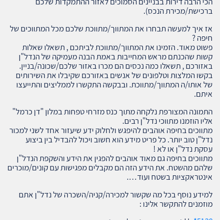
הכי הרבה דירות בבניינים הסמוכים לאזור ההתמקדות שלכם
ברכישת/מכירת הנכס).
אז איך למעשה תבחרו את המתווך/מתווכת שלכם מכל המתווכים של
חיפה ?
פשוט מאוד. הזמינו את המתווך/מתווכת לביתכם , תשאלו שאלות
קשות שהכנתם מראש המחייבות באמת הבנה מעמיקה של הנדל"ן
באזורכם , תשאלו כמה נכסים הם מכרו באזור שלכם/שכונה/בניין.
בקשו המלצות וטלפונים של אנשים באזורכם שקיבלו את השירותים
של אותו/ה המתווך/מתווכת. ובבקשה התקשרו לממליצים והתייעצו
איתם.
התמונה המצורפת נלקחה מתוך כנס מזרחי טפחות במלון "דן כרמל"
אליו הוזמנו מתווכי נדל"ן רבים.
מתווכים בחיפה אוהבים להיפגש ולחלוק ידע שיעזור אחד לשני למכור
נדל"ן טוב יותר. כל פריט מידע הוא חשוב ויכול להבדיל בין ביצוע
עסקת נדל"ן או לא !
מתווכים בחיפה גם מאוד אוהבים להפגין את הידע והשקפת הנדל"ן
שלהם מהשטח. את הידע הזה הם מקבלים מפגישות עם קונים/מוכרים
אינטראקציות בשטח ועוד….
למידע נוסף בכל מה שקשור למכירה/קניה/השכרה של נדל"ן אתם
מוזמנים להתקשר אלינו :