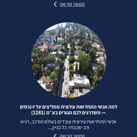
המשך קריאה
למה אנשי התחדשות עירונית ממליצים על יו נכסים
— משדרגים לכם מגורים בע״מ (1281)
אנשי התחדשות עירונית עובדים בעולם מורכב, רגיש
ורב‑שכבתי: כל בניין,...
המשך קריאה