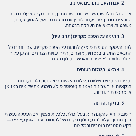
עבודה עם מתווכים אמינים
אם החלטת להשתמש בשירותיו של מתווך, בחר רק מקצוענים מוכרים
ומורשים. מתווך טוב יעזור להכין את ההסכם כראוי, למנוע טעויות
משפטיות ויבצע את העסקה בבטחה.
חתימה על הסכם מקדים (תחבוטית)
לפני העסקה הסופית מומלץ לחתום על הסכם מקדים, שבו יוגדרו כל
התנאים החשובים: מחיר, מועדים, התחייבויות הצדדים. זה יגן עליך
מפני שינויים לא צפויים ויאפשר תכנון מסודר.
אמצעי תשלום בטוחים
תמיד השתמש בשיטות תשלום רשמיות ומאומתות כגון העברות
בנקאיות או חשבונות נאמנות (אפוטרופוס). הימנע מתשלומים במזומן
או מסכמות חשודות.
בדיקת הקונה
חשוב לוודא שהקונה הוא בעל יכולת כלכלית ואמין. אם העסקה נעשית
דרך מתווך, עליו לבצע סינון מוקדם של לקוחות. אם באופן עצמאי —
בקש מסמכים תומכים והמלצות.