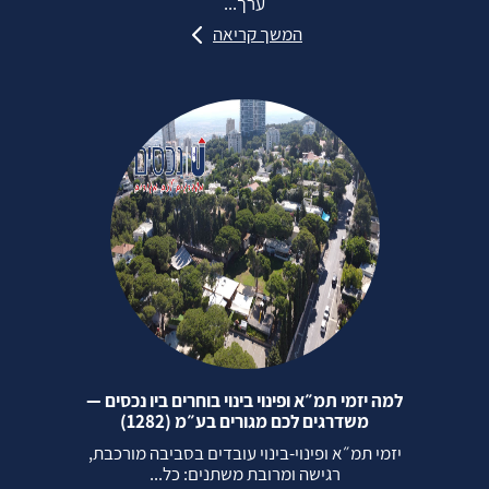
ערך...
המשך קריאה
למה יזמי תמ״א ופינוי בינוי בוחרים ביו נכסים —
משדרגים לכם מגורים בע״מ (1282)
יזמי תמ״א ופינוי‑בינוי עובדים בסביבה מורכבת,
רגישה ומרובת משתנים: כל...