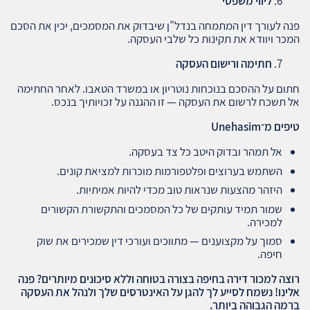
ליווי משפטי
פנה לעורך דין המתמחה בנדל"ן שיבדוק את המסמכים, יכין את הסכם
המכר ויוודא את תקינות כל שלבי העסקה.
חתימה ורישום העסקה
חתום על ההסכם בנוכחות נוטריון או במשרד הטאבו. לאחר החתימה
אל תשכח לרשום את העסקה — זו ההגנה על זכויותיך בנכס.
טיפים מ־
Unehasim
אל תמהר ובדוק היטב כל צד בעסקה.
השתמש בערוצים ופלטפורמות מוכרות למציאת קונים.
היזהר מהצעות שנראות טוב מכדי להיות אמיתיות.
שמור תמיד עותקים של כל המסמכים והתקשורת הקשורים
למכירה.
סמוך על מקצוענים — מתווכים ועורכי דין שמכירים את שוק
חיפה.
רוצה למכור דירה בחיפה בצורה בטוחה וללא סיכונים מיותרים? פנה
אלינו! נשמח לסייע לך להגן על האינטרסים שלך ולנהל את העסקה
ברמה הגבוהה ביותר.