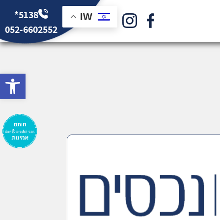
*5138
IW
052-6602552
bar