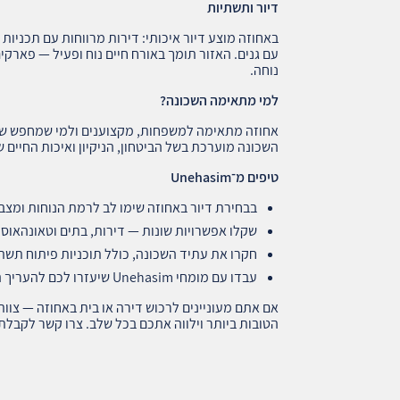
דיור ותשתיות
באחוזה מוצע דיור איכותי: דירות מרווחות עם תכניות
עם גנים. האזור תומך באורח חיים נוח ופעיל — פארקי
נוחה.
למי מתאימה השכונה
?
אחוזה מתאימה למשפחות, מקצוענים ולמי שמחפש שילו
השכונה מוערכת בשל הביטחון, הניקיון ואיכות החיים ש
טיפים מ־
Unehasim
בבחירת דיור באחוזה שימו לב לרמת הנוחות ומצב
שקלו אפשרויות שונות — דירות, בתים וטאונהאו
חקרו את עתיד השכונה, כולל תוכניות פיתוח תשת
עבדו עם מומחי Unehasim שיעזרו לכם להעריך הצעות ולהבטיח עסקה בטוחה.
אם אתם מעוניינים לרכוש דירה או בית באחוזה — צוו
הטובות ביותר וילווה אתכם בכל שלב. צרו קשר לקבלת י