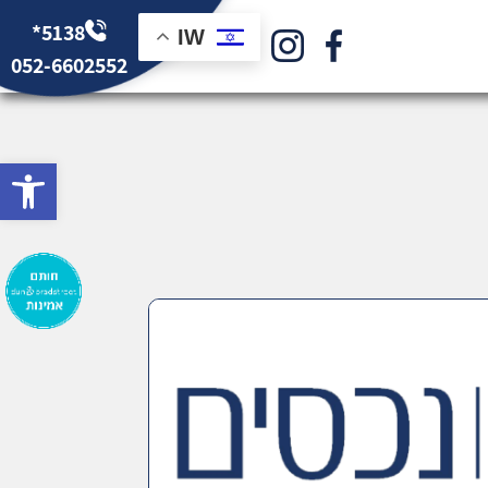
*5138
IW
052-6602552
bar