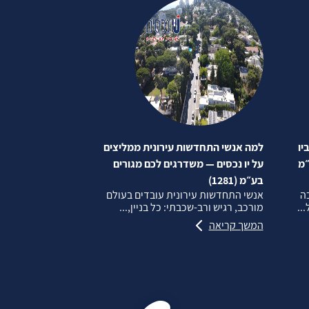
יו
למה אנשי התחדשות עירונית ממליצים
״מ
על יו נכסים — משדרגים לכם מגורים
בע״מ (1281)
בה
אנשי התחדשות עירונית עובדים בעולם
..
מורכב, רגיש ורב‑שכבתי: כל בניין,...
המשך קריאה