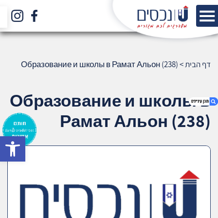
דף הבית
>
Образование и школы в Рамат Альон (238)
Образование и школы в
Рамат Альон (238)
bar
1. Образование и школы в Рамат Альон
(238)
2. אודות U נכסים
3. שאלתם ? ענינו !