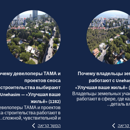
очему девелоперы ТАМА и
Почему владельцы зе
проектов сноса
работают с Uneha
строительства выбирают
«Улучшая ваше жильё» (
Владельцы земельных уча
Unehasim — «Улучшая ваше
работают в сфере, где к
жильё» (1282)
деталь вли
евелоперы ТАМА и проектов
са‑строительства работают в
сложной, чувствительной и...
קריאה
המשך קריאה