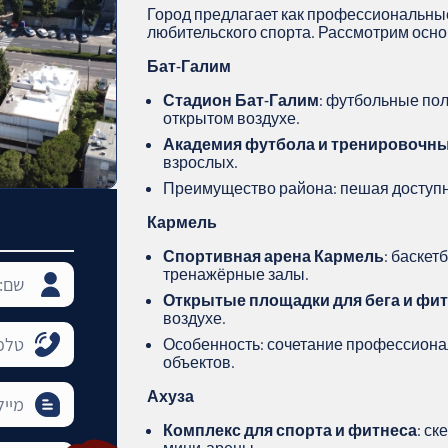
Город предлагает как профессиональные
любительского спорта. Рассмотрим осн
Бат-Галим
Стадион Бат-Галим
: футбольные по
открытом воздухе.
Академия футбола и тренировочны
взрослых.
Преимущество района: пешая доступно
Кармель
Спортивная арена Кармель
: баске
тренажёрные залы.
Открытые площадки для бега и фи
воздухе.
Особенность: сочетание профессиона
объектов.
Ахуза
Комплекс для спорта и фитнеса
: ск