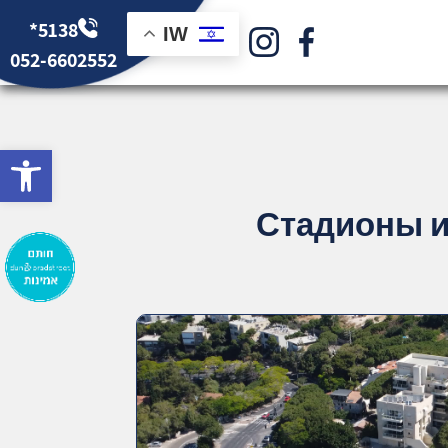
*5138
IW
052-6602552
bar
Стадионы и