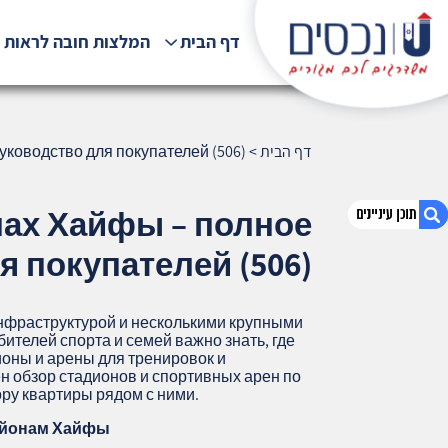
דף הבית
המלצות חובה לראות !
דף הבית
>
ководство для покупателей (506)
нах Хайфы – полное
я покупателей (506)
1. Стадионы и спортивные арены в
районах Хайфы – полное руководство
инфраструктурой и несколькими крупными
для покупателей (506)
ителей спорта и семей важно знать, где
оны и арены для тренировок и
2. אודות U נכסים
ен обзор стадионов и спортивных арен по
3. שאלתם ? ענינו !
ру квартиры рядом с ними.
айонам Хайфы