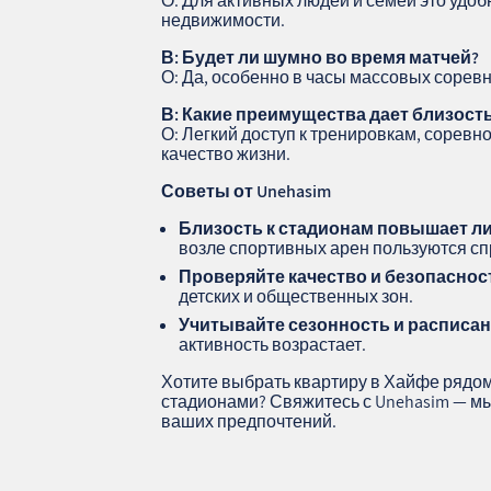
О: Для активных людей и семей это удо
недвижимости.
В: Будет ли шумно во время матчей?
О: Да, особенно в часы массовых сорев
В: Какие преимущества дает близость
О: Легкий доступ к тренировкам, сорев
качество жизни.
Советы от Unehasim
Близость к стадионам повышает л
возле спортивных арен пользуются сп
Проверяйте качество и безопасно
детских и общественных зон.
Учитывайте сезонность и расписа
активность возрастает.
Хотите выбрать квартиру в Хайфе рядо
стадионами? Свяжитесь с Unehasim — мы
ваших предпочтений.