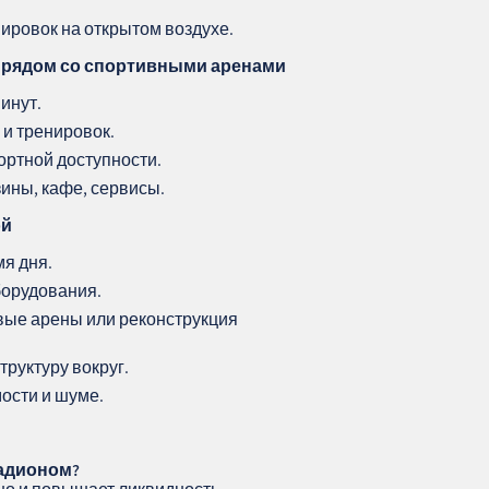
нировок на открытом воздухе.
 рядом со спортивными аренами
инут.
 и тренировок.
ортной доступности.
ины, кафе, сервисы.
ой
мя дня.
борудования.
овые арены или реконструкция
труктуру вокруг.
ости и шуме.
тадионом?