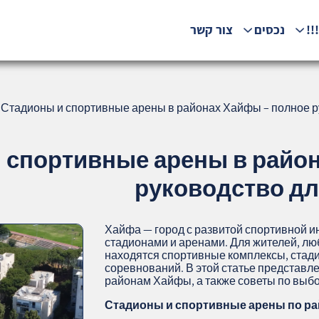
!!
נכסים
צור קשר
Стадионы и спортивные арены в районах Хайфы – полное ру
 спортивные арены в райо
руководство дл
Хайфа — город с развитой спортивной 
стадионами и аренами. Для жителей, люб
находятся спортивные комплексы, стади
соревнований. В этой статье представл
районам Хайфы, а также советы по выбо
Стадионы и спортивные арены по р