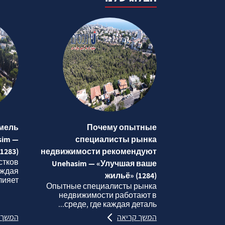
мель
Почему опытные
sim —
специалисты рынка
1283)
недвижимости рекомендуют
стков
Unehasim — «Улучшая ваше
аждая
жильё» (1284)
яет...
Опытные специалисты рынка
недвижимости работают в
среде, где каждая деталь...
המשך קריאה
המשך 