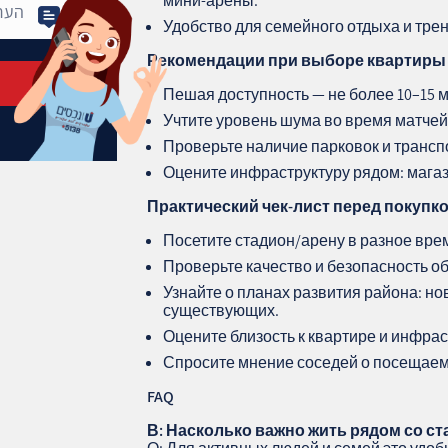
мини-арены.
Удобство для семейного отдыха и тре
Рекомендации при выборе квартиры
Пешая доступность — не более 10–15 м
Учтите уровень шума во время матчей
Проверьте наличие парковок и трансп
Оцените инфраструктуру рядом: магаз
Практический чек‑лист перед покупк
Посетите стадион/арену в разное вре
Проверьте качество и безопасность о
Узнайте о планах развития района: н
существующих.
Оцените близость к квартире и инфрас
Спросите мнение соседей о посещаем
FAQ
В: Насколько важно жить рядом со с