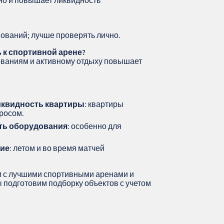
бно и повышает ликвидность
нований; лучше проверять лично.
 к спортивной арене?
нованиям и активному отдыху повышает
иквидность квартиры
: квартиры
росом.
сть оборудования
: особенно для
ние
: летом и во время матчей
м с лучшими спортивными аренами и
 подготовим подборку объектов с учетом