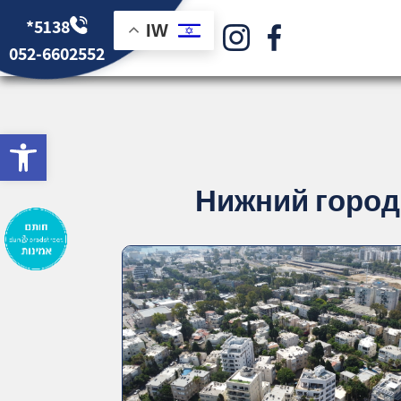
*5138
IW
052-6602552
bar
Нижний город,