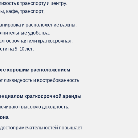
изость к транспорту и центру.
ы, кафе, транспорт,
ланировка и расположение важны.
олнительные удобства.
лгосрочная или краткосрочная.
ти на 5–10 лет.
ах с хорошим расположением
ет ликвидность и востребованность
тенциалом краткосрочной аренды
ечивают высокую доходность.
йона
и достопримечательностей повышает