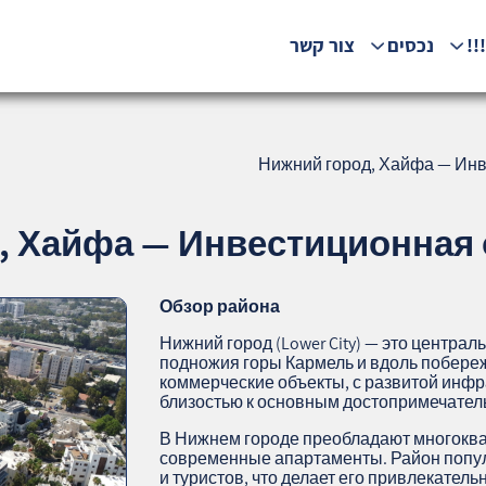
!!
נכסים
צור קשר
Нижний город, Хайфа — Инв
 Хайфа — Инвестиционная о
Обзор района
Нижний город (Lower City) — это центр
подножия горы Кармель и вдоль побереж
коммерческие объекты, с развитой инфр
близостью к основным достопримечател
В Нижнем городе преобладают многоква
современные апартаменты. Район попул
и туристов, что делает его привлекател