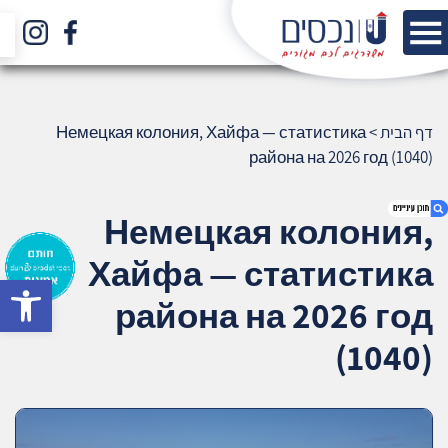
דף הבית
>
Немецкая колония, Хайфа — статистика
района на 2026 год (1040)
Немецкая колония,
Хайфа — статистика
bar
1. Немецкая колония, Хайфа — статистика
района на 2026 год
района на 2026 год (1040)
2. אודות U נכסים
(1040)
3. שאלתם ? ענינו !