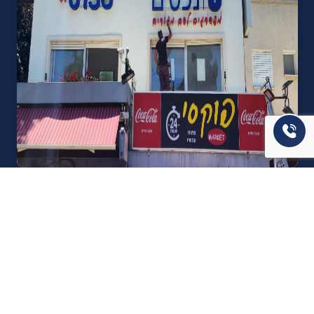
אודות U נכסים
חברה מובילה בתחום תיווך ויזמות נדל"ן מבצעת מכירה בצורה
יצירתית עם הרבה מחשבה ויחס אישי. הניסיון הרב שנרכש עם עשרות
העסקאות שבוצעו מאפשר היום מכירה מהירה ,קלה ויעילה מאוד. ניתן
מענה רחב לשאלות הקונה החל מליווי אדריכל, קבלן שיפוצים, יעוץ