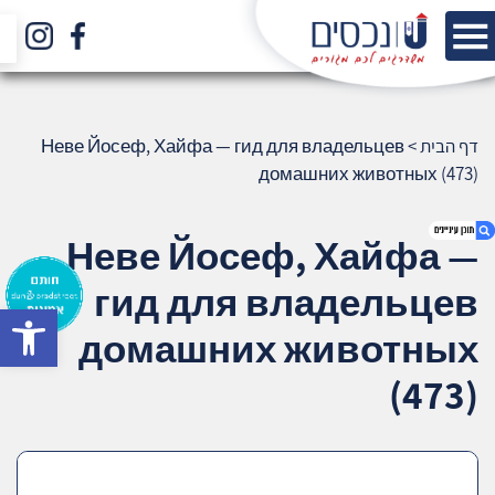
דף הבית
>
Неве Йосеф, Хайфа — гид для владельцев
домашних животных (473)
Неве Йосеф, Хайфа —
гид для владельцев
bar
1. Неве Йосеф, Хайфа — гид для
домашних животных
владельцев домашних животных (473)
2. אודות U נכסים
(473)
3. שאלתם ? ענינו !