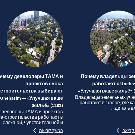
очему девелоперы ТАМА и
Почему владельцы зе
проектов сноса
работают с Uneha
строительства выбирают
«Улучшая ваше жильё» (
Владельцы земельных уча
Unehasim — «Улучшая ваше
работают в сфере, где к
жильё» (1282)
деталь вли
евелоперы ТАМА и проектов
са‑строительства работают в
сложной, чувствительной и...
קריאה
המשך קריאה