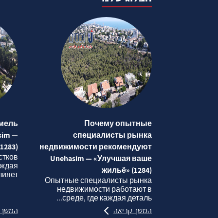
мель
Почему опытные
sim —
специалисты рынка
1283)
недвижимости рекомендуют
стков
Unehasim — «Улучшая ваше
аждая
жильё» (1284)
яет...
Опытные специалисты рынка
недвижимости работают в
среде, где каждая деталь...
המשך קריאה
המשך 