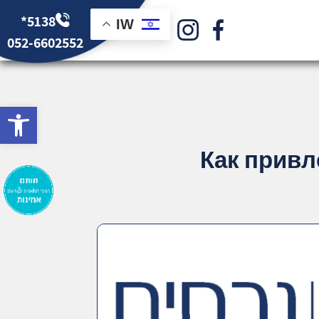
*5138
IW
052-6602552
bar
Как привл