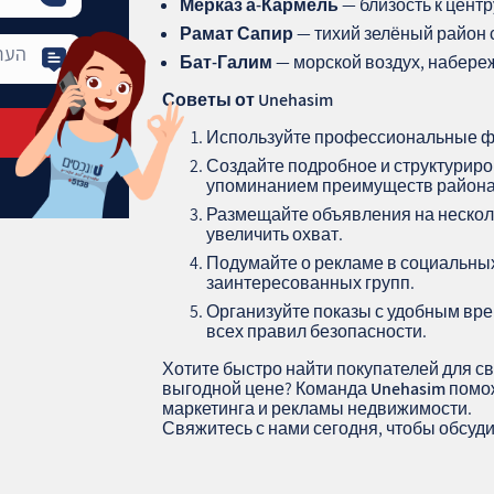
Мерказ а-Кармель
— близость к центр
Рамат Сапир
— тихий зелёный район 
Бат-Галим
— морской воздух, набере
Советы от Unehasim
Используйте профессиональные фо
Создайте подробное и структурир
упоминанием преимуществ района
Размещайте объявления на нескол
увеличить охват.
Подумайте о рекламе в социальных
заинтересованных групп.
Организуйте показы с удобным вр
всех правил безопасности.
Хотите быстро найти покупателей для св
выгодной цене? Команда
Unehasim
помож
маркетинга и рекламы недвижимости.
Свяжитесь с нами сегодня, чтобы обсуд