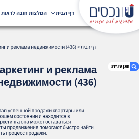
דף הבית
המלצות חובה לראות !
דף הבית
>
инг и реклама недвижимости (436)
аркетинг и реклама
недвижимости (436)
1. Как привлечь покупателей в Хайфе:
маркетинг и реклама недвижимости (436)
2. אודות U נכסים
тап успешной продажи квартиры или
3. שאלתם ? ענינו !
рошем состоянии и находится в
ркетинга она может оставаться
ты продвижения помогают быстро найти
ть процесс продажи.