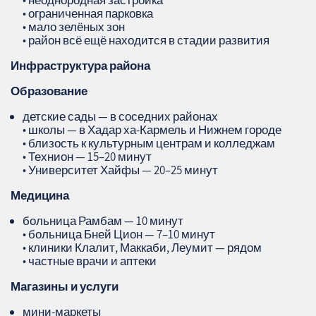
• неоднородная застройка
• ограниченная парковка
• мало зелёных зон
• район всё ещё находится в стадии развития
Инфраструктура района
Образование
детские сады — в соседних районах
• школы — в Хадар ха‑Кармель и Нижнем городе
• близость к культурным центрам и колледжам
• Технион — 15–20 минут
• Университет Хайфы — 20–25 минут
Медицина
больница Рамбам — 10 минут
• больница Бней Цион — 7–10 минут
• клиники Клалит, Маккаби, Леумит — рядом
• частные врачи и аптеки
Магазины и услуги
мини‑маркеты