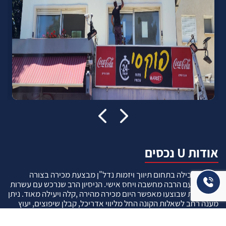
אודות U נכסים
חברה מובילה בתחום תיווך ויזמות נדל"ן מבצעת מכירה בצורה
יצירתית עם הרבה מחשבה ויחס אישי. הניסיון הרב שנרכש עם עשרות
העסקאות שבוצעו מאפשר היום מכירה מהירה ,קלה ויעילה מאוד. ניתן
מענה רחב לשאלות הקונה החל מליווי אדריכל, קבלן שיפוצים, יעוץ
משכנתאות, הדרכה מקיפה על מגמות שוק ועל דירות שנמכרו וליווי
העסקה בשלבים הסופיים מול העורכי דין.