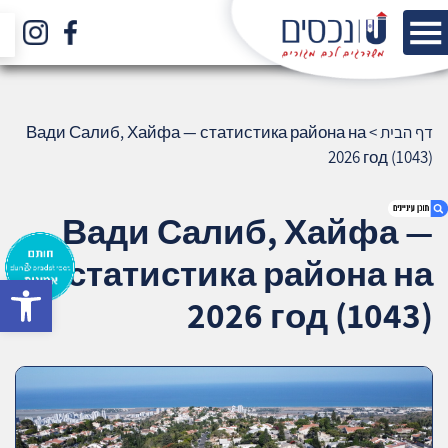
דף הבית
>
Вади Салиб, Хайфа — статистика района на
2026 год (1043)
Вади Салиб, Хайфа —
статистика района на
bar
1. Вади Салиб, Хайфа — статистика
2026 год (1043)
района на 2026 год (1043)
2. אודות U נכסים
3. שאלתם ? ענינו !