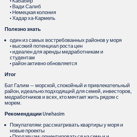
• Кабабир
• Вади Салиб
• Немецкая колония
• Хадар ха‑Кармель
Полезно знать
один из самых востребованных районов у моря
• высокий потенциал роста цен
• идеален для аренды медработникам и
студентам
• район активно обновляется
Итог
Бат Галим — морской, спокойный и привлекательный
район, идеально подходящий для семей, инвесторов,
медработников и всех, кто мечтает жить рядом с
морем.
Рекомендации
Unehasim
Покупателям: рассматривать квартиры у моря и
новые проекты
• Продавцам: ориентироваться на семьи и