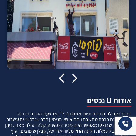
אודות U נכסים
חברה מובילה בתחום תיווך ויזמות נדל"ן מבצעת מכירה בצורה
יצירתית עם הרבה מחשבה ויחס אישי. הניסיון הרב שנרכש עם עשרות
העסקאות שבוצעו מאפשר היום מכירה מהירה ,קלה ויעילה מאוד. ניתן
מענה רחב לשאלות הקונה החל מליווי אדריכל, קבלן שיפוצים, יעוץ