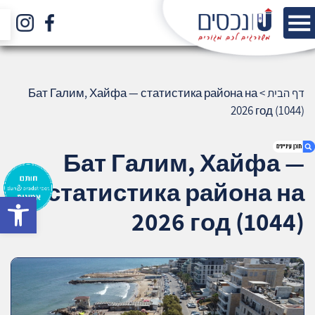
דף הבית
>
Бат Галим, Хайфа — статистика района на
2026 год (1044)
Бат Галим, Хайфа —
статистика района на
bar
1. Бат Галим, Хайфа — статистика района
2026 год (1044)
на 2026 год (1044)
2. אודות U נכסים
3. שאלתם ? ענינו !