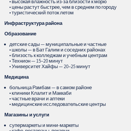
• высокая влажность из‑за близости к морю
• цены растут быстрее, чем в среднем по городу
• туристический поток летом
Инфраструктура района
Образование
детские сады — муниципальные и частные
• школы — в Бат Галим и соседних районах
• близость к колледжам и учебным центрам
• Технион — 15–20 минут
• Университет Хайфы — 20–25 минут
Медицина
больница Рамбам — в самом районе
• клиники Клалит и Маккаби
• частные врачи и аптеки
• медицинские исследовательские центры
Магазины и услуги
супермаркеты и мини‑маркеты
• кафе, рестораны, пекарни